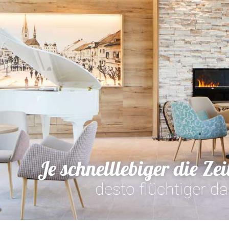
Je schnelllebiger die Zei
desto flüchtiger da