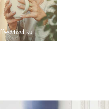
ffwechsel Kur
ffwechsel Kur
ie Ihren Stoffwechsel auf
d spüren Sie, wie sich Ihr
r gesund und leicht anfühlt.
ie die genussvollen Seiten
es gesunden Lebens.
Woche ab € 1.690,-