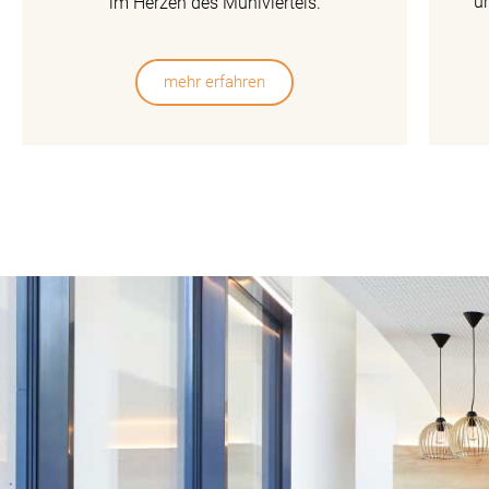
u
im Herzen des Mühlviertels.
mehr erfahren