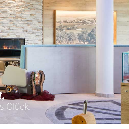
t,
s Glück.