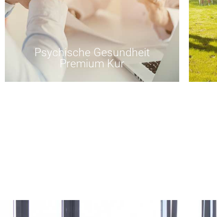
Psychische Gesundheit
Premium Kur
Regeneration der Psyche
Auch unser Geist braucht Regeneration
und Ruhe. Entfliehen Sie dem stressigen
Au
Alltag und schöpfen Sie neue Kraft.
Ku
1 Woche ab € 1.690,-
zum Angebot