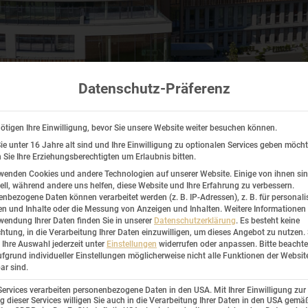
Datenschutz-Präferenz
ötigen Ihre Einwilligung, bevor Sie unsere Website weiter besuchen können.
e unter 16 Jahre alt sind und Ihre Einwilligung zu optionalen Services geben möcht
Sie Ihre Erziehungsberechtigten um Erlaubnis bitten.
wenden Cookies und andere Technologien auf unserer Website. Einige von ihnen si
ell, während andere uns helfen, diese Website und Ihre Erfahrung zu verbessern.
nbezogene Daten können verarbeitet werden (z. B. IP-Adressen), z. B. für personalis
n und Inhalte oder die Messung von Anzeigen und Inhalten.
Weitere Informationen
wendung Ihrer Daten finden Sie in unserer
Datenschutzerklärung
.
Es besteht keine
sse & Downloads
chtung, in die Verarbeitung Ihrer Daten einzuwilligen, um dieses Angebot zu nutzen.
Ihre Auswahl jederzeit unter
Einstellungen
widerrufen oder anpassen.
Bitte beachte
fgrund individueller Einstellungen möglicherweise nicht alle Funktionen der Websit
ar sind.
Services verarbeiten personenbezogene Daten in den USA. Mit Ihrer Einwilligung zur
una Gesundheitsresort GmbH Bad Leonf
 dieser Services willigen Sie auch in die Verarbeitung Ihrer Daten in den USA gemäß