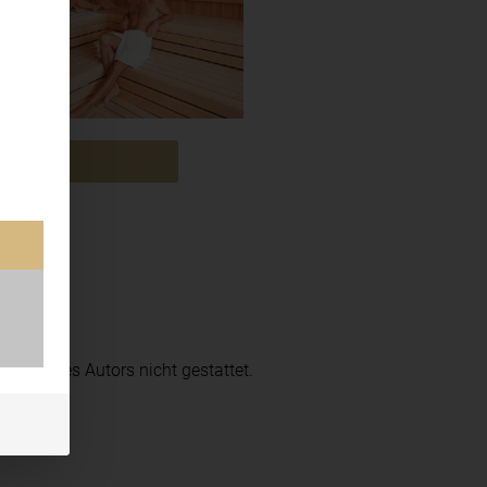
zu den Bildern
mmung des Autors nicht gestattet.