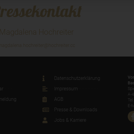
ressekontakt
Magdalena Hochreiter
magdalena.hochreiter@hochreiter.cc
Vo
Datenschutzerklärung
Ba
ar
Impressum
Spi
A-4
meldung
AGB
Tel
E-M
Presse & Downloads
Jobs & Karriere