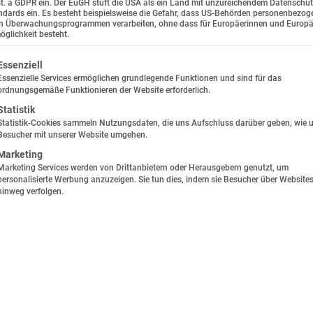
lit. a GDPR ein. Der EuGH stuft die USA als ein Land mit unzureichendem Datenschu
dards ein. Es besteht beispielsweise die Gefahr, dass US-Behörden personenbezog
una Gesundheitsresort. Für Fragen stehen wir Ihnen gerne persön
in Überwachungsprogrammen verarbeiten, ohne dass für Europäerinnen und Europä
glichkeit besteht.
lgt eine Liste der Service-Gruppen, für die eine Einwilligung e
Imagefolder herunterladen
Essenziell
Essenzielle Services ermöglichen grundlegende Funktionen und sind für das
ordnungsgemäße Funktionieren der Website erforderlich.
Statistik
Statistik-Cookies sammeln Nutzungsdaten, die uns Aufschluss darüber geben, wie 
Besucher mit unserer Website umgehen.
Pressebilder
Marketing
Marketing Services werden von Drittanbietern oder Herausgebern genutzt, um
personalisierte Werbung anzuzeigen. Sie tun dies, indem sie Besucher über Website
hinweg verfolgen.
eit &
Natur &
pien
Kraft Arena