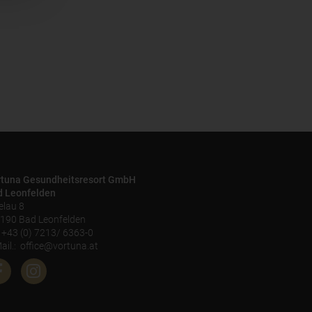
rtuna Gesundheitsresort GmbH
d Leonfelden
elau 8
190 Bad Leonfelden
:
+43 (0) 7213/ 6363-0
ail.:
office@vortuna.at