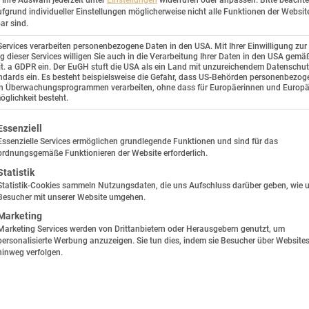
Ihre Auswahl jederzeit unter
Einstellungen
widerrufen oder anpassen.
Bitte beachte
fgrund individueller Einstellungen möglicherweise nicht alle Funktionen der Websit
ar sind.
Services verarbeiten personenbezogene Daten in den USA. Mit Ihrer Einwilligung zur
 dieser Services willigen Sie auch in die Verarbeitung Ihrer Daten in den USA gemäß
lit. a GDPR ein. Der EuGH stuft die USA als ein Land mit unzureichendem Datenschu
dards ein. Es besteht beispielsweise die Gefahr, dass US-Behörden personenbezog
in Überwachungsprogrammen verarbeiten, ohne dass für Europäerinnen und Europä
glichkeit besteht.
lgt eine Liste der Service-Gruppen, für die eine Einwilligung e
Essenziell
Essenzielle Services ermöglichen grundlegende Funktionen und sind für das
ordnungsgemäße Funktionieren der Website erforderlich.
Statistik
Statistik-Cookies sammeln Nutzungsdaten, die uns Aufschluss darüber geben, wie 
Besucher mit unserer Website umgehen.
Marketing
Marketing Services werden von Drittanbietern oder Herausgebern genutzt, um
personalisierte Werbung anzuzeigen. Sie tun dies, indem sie Besucher über Website
it einverstanden
hinweg verfolgen.