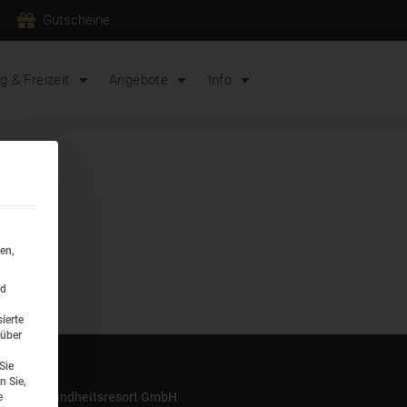
Gutscheine
 & Freizeit
Angebote
Info
ein
en,
nd
ierte
 über
Sie
n Sie,
rtuna Gesundheitsresort GmbH
e