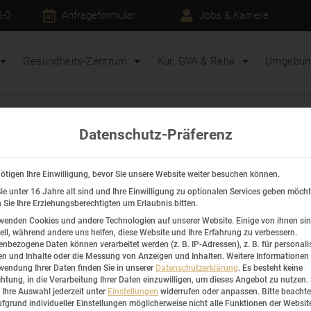
3-0
Anfrageformular
Jobs & Karriere
Gesundheits-Zentrum
Kur, GVA & Reha
Umgebung
Datenschutz-Präferenz
ser Inhalt ist passwortgeschützt. Um ihn anzuzeigen, gib bitte d
swort unten ein:
ötigen Ihre Einwilligung, bevor Sie unsere Website weiter besuchen können.
swort:
e unter 16 Jahre alt sind und Ihre Einwilligung zu optionalen Services geben möcht
Sie Ihre Erziehungsberechtigten um Erlaubnis bitten.
wenden Cookies und andere Technologien auf unserer Website. Einige von ihnen si
ell, während andere uns helfen, diese Website und Ihre Erfahrung zu verbessern.
nbezogene Daten können verarbeitet werden (z. B. IP-Adressen), z. B. für personalis
n und Inhalte oder die Messung von Anzeigen und Inhalten.
Weitere Informationen
wendung Ihrer Daten finden Sie in unserer
Datenschutzerklärung
.
Es besteht keine
chtung, in die Verarbeitung Ihrer Daten einzuwilligen, um dieses Angebot zu nutzen.
Ihre Auswahl jederzeit unter
Einstellungen
widerrufen oder anpassen.
Bitte beachte
Vo
fgrund individueller Einstellungen möglicherweise nicht alle Funktionen der Websit
Datenschutzerklärung