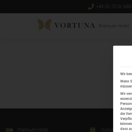
+43 (0) 7213/ 636
Premium Hotel
Die
Pas
Wir ben
Pas
Wenn Si
müssen 
Wir ver
essenzi
Persone
Anzeige
die Ver
Verpfli
können 
dass au
Premium Hotel
Gutscheine