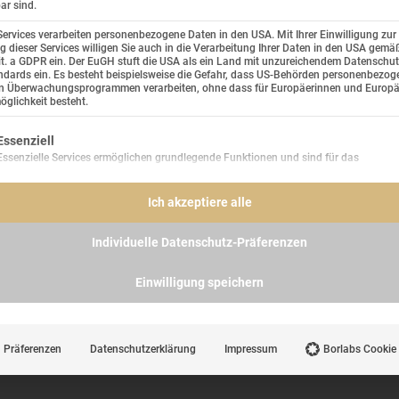
ar sind.
Ba
ar
Impressum
Spi
Services verarbeiten personenbezogene Daten in den USA. Mit Ihrer Einwilligung zur
A-4
 dieser Services willigen Sie auch in die Verarbeitung Ihrer Daten in den USA gemäß
meldung
AGB
Tel
lit. a GDPR ein. Der EuGH stuft die USA als ein Land mit unzureichendem Datenschu
E-M
dards ein. Es besteht beispielsweise die Gefahr, dass US-Behörden personenbezog
Presse & Downloads
in Überwachungsprogrammen verarbeiten, ohne dass für Europäerinnen und Europä
glichkeit besteht.
Jobs & Karriere
lgt eine Liste der Service-Gruppen, für die eine Einwilligung e
Essenziell
Essenzielle Services ermöglichen grundlegende Funktionen und sind für das
ordnungsgemäße Funktionieren der Website erforderlich.
Statistik
Ich akzeptiere alle
Statistik-Cookies sammeln Nutzungsdaten, die uns Aufschluss darüber geben, wie 
Besucher mit unserer Website umgehen.
Individuelle Datenschutz-Präferenzen
Marketing
Marketing Services werden von Drittanbietern oder Herausgebern genutzt, um
Einwilligung speichern
personalisierte Werbung anzuzeigen. Sie tun dies, indem sie Besucher über Website
hinweg verfolgen.
Präferenzen
Datenschutzerklärung
Impressum
Borlabs Cookie