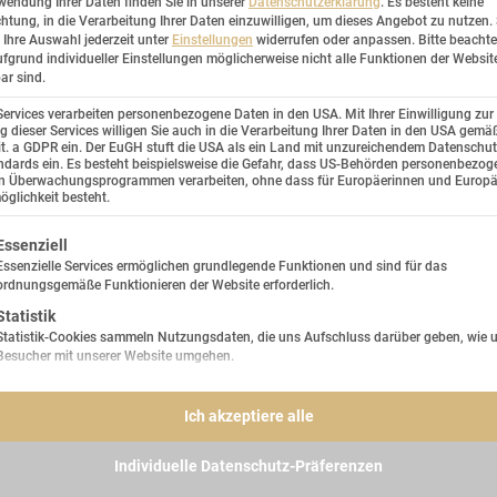
wendung Ihrer Daten finden Sie in unserer
Datenschutzerklärung
.
Es besteht keine
chtung, in die Verarbeitung Ihrer Daten einzuwilligen, um dieses Angebot zu nutzen.
Ihre Auswahl jederzeit unter
Einstellungen
widerrufen oder anpassen.
Bitte beachte
fgrund individueller Einstellungen möglicherweise nicht alle Funktionen der Websit
ar sind.
Services verarbeiten personenbezogene Daten in den USA. Mit Ihrer Einwilligung zur
 dieser Services willigen Sie auch in die Verarbeitung Ihrer Daten in den USA gemäß
lit. a GDPR ein. Der EuGH stuft die USA als ein Land mit unzureichendem Datenschu
dards ein. Es besteht beispielsweise die Gefahr, dass US-Behörden personenbezog
in Überwachungsprogrammen verarbeiten, ohne dass für Europäerinnen und Europä
glichkeit besteht.
lgt eine Liste der Service-Gruppen, für die eine Einwilligung e
Essenziell
Essenzielle Services ermöglichen grundlegende Funktionen und sind für das
ordnungsgemäße Funktionieren der Website erforderlich.
Statistik
Statistik-Cookies sammeln Nutzungsdaten, die uns Aufschluss darüber geben, wie 
Besucher mit unserer Website umgehen.
Marketing
Marketing Services werden von Drittanbietern oder Herausgebern genutzt, um
Ich akzeptiere alle
personalisierte Werbung anzuzeigen. Sie tun dies, indem sie Besucher über Website
hinweg verfolgen.
Individuelle Datenschutz-Präferenzen