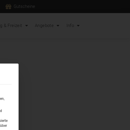
Gutscheine
 & Freizeit
Angebote
Info
en,
nd
ierte
 über