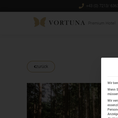
+43 (0) 7213/ 636
Premium Hotel
zurück
Wir ben
Wenn Si
müssen 
Wir ver
essenzi
Persone
Anzeige